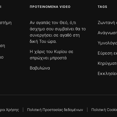
Ι
ΠΡΟΤΕΙΝΌΜΕΝΑ VIDEO
TAGS
ιστήμη
Αν αγαπάς τον Θεό, ό,τι
Ζωντανή 
άσχημο σου συμβαίνει θα το
Ανάγνωση
συνεργήσει σε αγαθό στη
δική Του ώρα.
Υμνολόγι
ωση
Η χάρις του Κυρίου σε
Εύρεση ε
ιο
σπρώχνει μπροστά
Κηρύγμα
Βαβυλώνα
Εκκλησίε
ροι Χρήσης
|
Πολιτική Προστασίας δεδομένων
|
Πολιτική Cooki