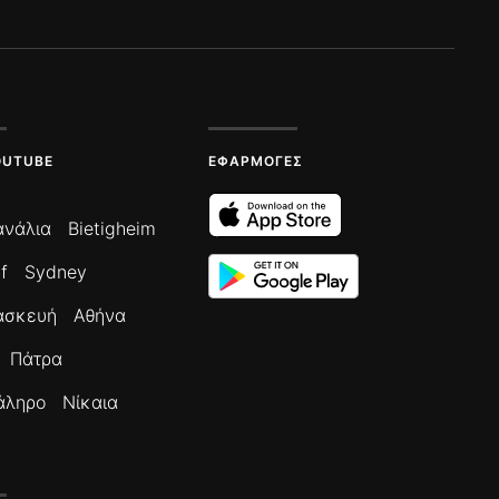
OUTUBE
ΕΦΑΡΜΟΓΈΣ
ανάλια
Bietigheim
f
Sydney
ασκευή
Αθήνα
Πάτρα
άληρο
Νίκαια