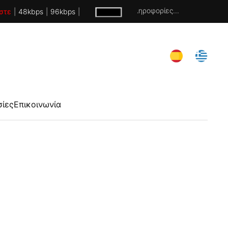
Χωρίς πληροφορίες...
στε
|
48kbps
|
96kbps
|
σίες
Επικοινωνία