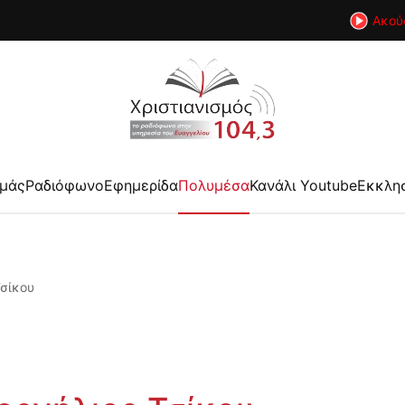
Ακού
εμάς
Ραδιόφωνο
Εφημερίδα
Πολυμέσα
Κανάλι Youtube
Εκκλη
Τσίκου