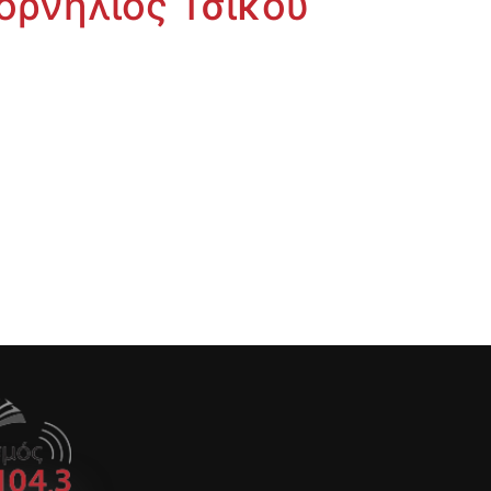
ορνήλιος Τσίκου