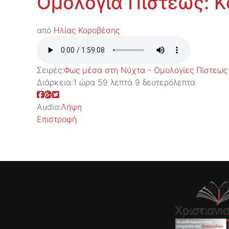
Ομολογία Πίστεως: Κ
από
Ηλίας Κοροβέσης
Σειρές:
Φως μέσα στη Νύχτα - Ομολογίες Πίστεως
Διάρκεια:
1 ώρα 59 λεπτά 9 δευτερόλεπτα
Audio:
Λήψη
Επιστροφή