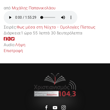
από
Μιχάλης Παπανικολάου
Σειρές:
Φως μέσα στη Νύχτα - Ομολογίες Πίστεως
Διάρκεια:
1 ώρα 55 λεπτά 30 δευτερόλεπτα
Audio:
Λήψη
Επιστροφή