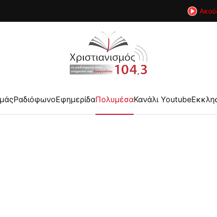
Ακού
εμάς
Ραδιόφωνο
Εφημερίδα
Πολυμέσα
Κανάλι Youtube
Εκκλη