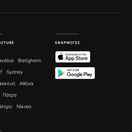
OUTUBE
ΕΦΑΡΜΟΓΈΣ
ανάλια
Bietigheim
f
Sydney
ασκευή
Αθήνα
Πάτρα
άληρο
Νίκαια