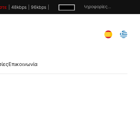
Χωρίς πληροφορίες...
στε
|
48kbps
|
96kbps
|
σίες
Επικοινωνία