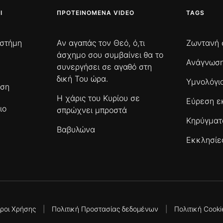
Ι
ΠΡΟΤΕΙΝΌΜΕΝΑ VIDEO
TAGS
ιστήμη
Αν αγαπάς τον Θεό, ό,τι
Ζωντανή 
άσχημο σου συμβαίνει θα το
Ανάγνωση
συνεργήσει σε αγαθό στη
δική Του ώρα.
Υμνολόγι
ωση
Η χάρις του Κυρίου σε
Εύρεση ε
ιο
σπρώχνει μπροστά
Κηρύγμα
Βαβυλώνα
Εκκλησίε
ροι Χρήσης
|
Πολιτική Προστασίας δεδομένων
|
Πολιτική Cooki