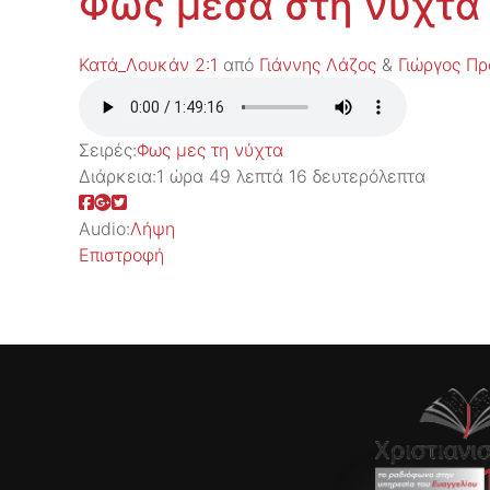
Φως μέσα στη νύχτα
Κατά_Λουκάν 2:1
από
Γιάννης Λάζος
&
Γιώργος Π
Σειρές:
Φως μες τη νύχτα
Διάρκεια:
1 ώρα 49 λεπτά 16 δευτερόλεπτα
Audio:
Λήψη
Επιστροφή