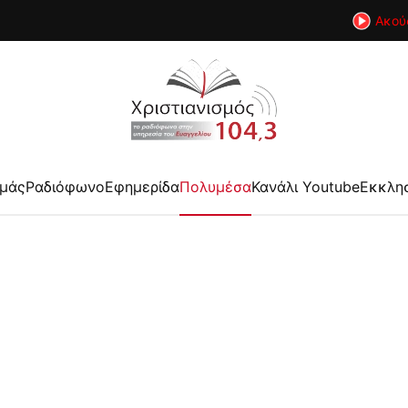
Ακού
εμάς
Ραδιόφωνο
Εφημερίδα
Πολυμέσα
Κανάλι Youtube
Εκκλη