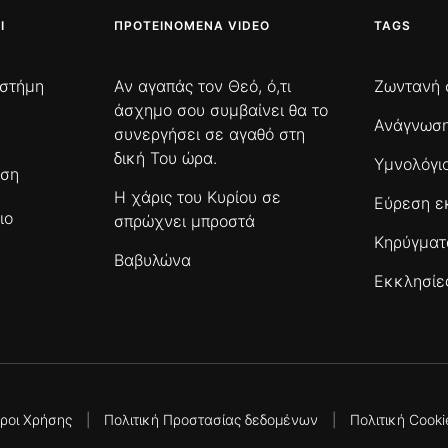
Ι
ΠΡΟΤΕΙΝΌΜΕΝΑ VIDEO
TAGS
ιστήμη
Αν αγαπάς τον Θεό, ό,τι
Ζωντανή 
άσχημο σου συμβαίνει θα το
Ανάγνωση
συνεργήσει σε αγαθό στη
δική Του ώρα.
Υμνολόγι
ωση
Η χάρις του Κυρίου σε
Εύρεση ε
ιο
σπρώχνει μπροστά
Κηρύγμα
Βαβυλώνα
Εκκλησίε
ροι Χρήσης
|
Πολιτική Προστασίας δεδομένων
|
Πολιτική Cooki