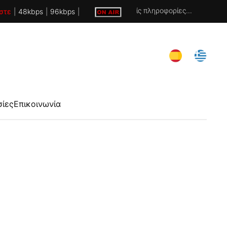
Χωρίς πληροφορίες...
στε
|
48kbps
|
96kbps
|
σίες
Επικοινωνία