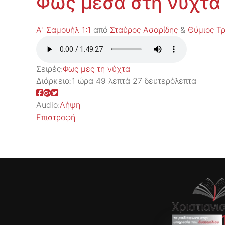
Φως μέσα στη νύχτα
Α'_Σαμουήλ 1:1
από
Σταύρος Ασαρίδης
&
Θύμιος Τ
Σειρές:
Φως μες τη νύχτα
Διάρκεια:
1 ώρα 49 λεπτά 27 δευτερόλεπτα
Audio:
Λήψη
Επιστροφή