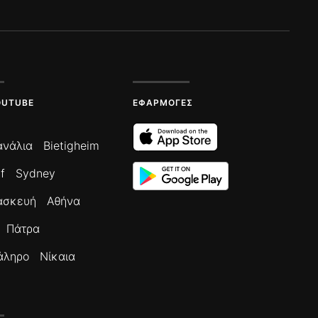
OUTUBE
ΕΦΑΡΜΟΓΈΣ
ανάλια
Bietigheim
f
Sydney
ασκευή
Αθήνα
Πάτρα
άληρο
Νίκαια