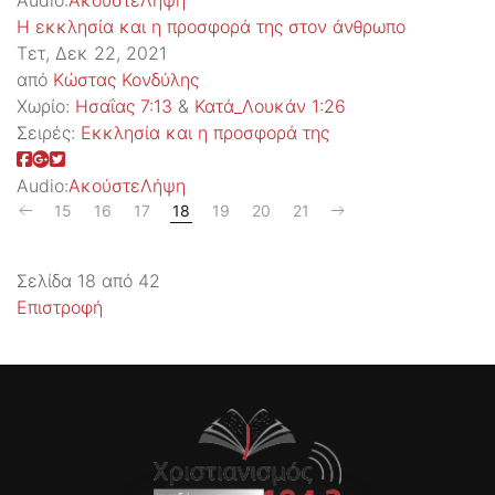
Audio:
Ακούστε
Λήψη
Η εκκλησία και η προσφορά της στον άνθρωπο
Τετ, Δεκ 22, 2021
από
Κώστας Κονδύλης
Χωρίο:
Ησαΐας 7:13
&
Κατά_Λουκάν 1:26
Σειρές:
Εκκλησία και η προσφορά της
Audio:
Ακούστε
Λήψη
15
16
17
18
19
20
21
Σελίδα 18 από 42
Επιστροφή