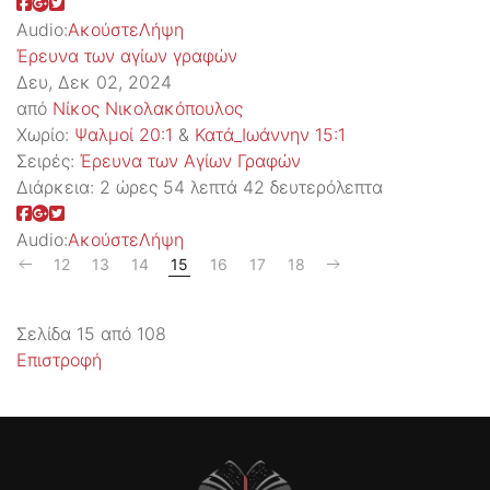
Audio:
Ακούστε
Λήψη
Έρευνα των αγίων γραφών
Δευ, Δεκ 02, 2024
από
Νίκος Νικολακόπουλος
Χωρίο:
Ψαλμοί 20:1
&
Κατά_Ιωάννην 15:1
Σειρές:
Έρευνα των Αγίων Γραφών
Διάρκεια:
2 ώρες 54 λεπτά 42 δευτερόλεπτα
Audio:
Ακούστε
Λήψη
12
13
14
15
16
17
18
Σελίδα 15 από 108
Επιστροφή