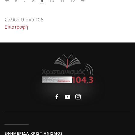
6
7
8
9
10
11
12
Σελίδα 9 από 108
Επιστροφή
ΕΦΗΜΕΡΊΔΑ ΧΡΙΣΤΙΑΝΙΣΜΌΣ