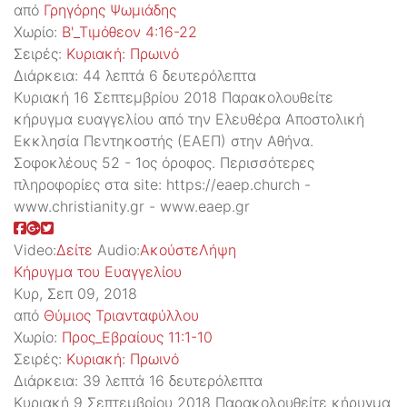
από
Γρηγόρης Ψωμιάδης
Χωρίο:
Β'_Τιμόθεον 4:16-22
Σειρές:
Kυριακή: Πρωινό
Διάρκεια:
44 λεπτά 6 δευτερόλεπτα
Κυριακή 16 Σεπτεμβρίου 2018 Παρακολουθείτε
κήρυγμα ευαγγελίου από την Ελευθέρα Αποστολική
Εκκλησία Πεντηκοστής (ΕΑΕΠ) στην Αθήνα.
Σοφοκλέους 52 - 1ος όροφος. Περισσότερες
πληροφορίες στα site: https://eaep.church -
www.christianity.gr - www.eaep.gr
Video:
Δείτε
Audio:
Ακούστε
Λήψη
Κήρυγμα του Ευαγγελίου
Κυρ, Σεπ 09, 2018
από
Θύμιος Τριανταφύλλου
Χωρίο:
Προς_Εβραίους 11:1-10
Σειρές:
Kυριακή: Πρωινό
Διάρκεια:
39 λεπτά 16 δευτερόλεπτα
Κυριακή 9 Σεπτεμβρίου 2018 Παρακολουθείτε κήρυγμα