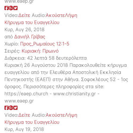
www.eaep.gr
Video:
Δείτε
Audio:
Ακούστε
Λήψη
Κήρυγμα του Ευαγγελίου
Κυρ, Αυγ 26, 2018
από
Δανιήλ Γρίβας
Χωρίο:
Προς_Ρωμαίους 12:1-5
Σειρές:
Kυριακή: Πρωινό
Διάρκεια:
42 λεπτά 58 δευτερόλεπτα
Κυριακή 26 Αυγούστου 2018 Παρακολουθείτε κήρυγμα
ευαγγελίου από την Ελευθέρα Αποστολική Εκκλησία
Πεντηκοστής (ΕΑΕΠ) στην Αθήνα. Σοφοκλέους 52 - 1ος
όροφος. Περισσότερες πληροφορίες στα site:
https://eaep.church - www.christianity.gr -
www.eaep.gr
Video:
Δείτε
Audio:
Ακούστε
Λήψη
Κήρυγμα του Ευαγγελίου
Κυρ, Αυγ 19, 2018