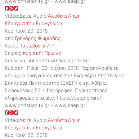
www.christianity.gr - www.eaep.gr
Video:
Δείτε
Audio:
Ακούστε
Λήψη
Κήρυγμα του Ευαγγελίου
Κυρ, Ιουλ 29, 2018
από
Γρηγόρης Ψωμιάδης
Χωρίο:
Ιακώβου 5:7-11
Σειρές:
Kυριακή: Πρωινό
Διάρκεια:
44 λεπτά 40 δευτερόλεπτα
Κυριακή (Πρωΐ) 29 Ιουλίου 2018 Παρακολουθείτε
κήρυγμα ευαγγελίου από την Ελευθέρα Αποστολική
Εκκλησία Πεντηκοστής (ΕΑΕΠ) στην Αθήνα.
Σοφοκλέους 52 - 1ος όροφος. Περισσότερες
πληροφορίες στα site: https://eaep.church -
www.christianity.gr - www.eaep.gr
Video:
Δείτε
Audio:
Ακούστε
Λήψη
Κήρυγμα του Ευαγγελίου
Κυρ, Ιουλ 22, 2018