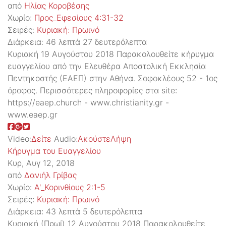
από
Ηλίας Κοροβέσης
Χωρίο:
Προς_Εφεσίους 4:31-32
Σειρές:
Kυριακή: Πρωινό
Διάρκεια:
46 λεπτά 27 δευτερόλεπτα
Κυριακή 19 Αυγούστου 2018 Παρακολουθείτε κήρυγμα
ευαγγελίου από την Ελευθέρα Αποστολική Εκκλησία
Πεντηκοστής (ΕΑΕΠ) στην Αθήνα. Σοφοκλέους 52 - 1ος
όροφος. Περισσότερες πληροφορίες στα site:
https://eaep.church - www.christianity.gr -
www.eaep.gr
Video:
Δείτε
Audio:
Ακούστε
Λήψη
Κήρυγμα του Ευαγγελίου
Κυρ, Αυγ 12, 2018
από
Δανιήλ Γρίβας
Χωρίο:
Α'_Κορινθίους 2:1-5
Σειρές:
Kυριακή: Πρωινό
Διάρκεια:
43 λεπτά 5 δευτερόλεπτα
Κυριακή (Πρωί) 12 Αυγούστου 2018 Παρακολουθείτε