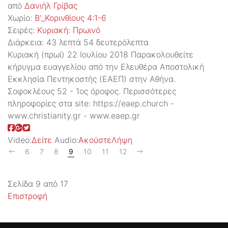
από
Δανιήλ Γρίβας
Χωρίο:
Β'_Κορινθίους 4:1-6
Σειρές:
Kυριακή: Πρωινό
Διάρκεια:
43 λεπτά 54 δευτερόλεπτα
Κυριακή (πρωί) 22 Ιουλίου 2018 Παρακολουθείτε
κήρυγμα ευαγγελίου από την Ελευθέρα Αποστολική
Εκκλησία Πεντηκοστής (ΕΑΕΠ) στην Αθήνα.
Σοφοκλέους 52 - 1ος όροφος. Περισσότερες
πληροφορίες στα site: https://eaep.church -
www.christianity.gr - www.eaep.gr
Video:
Δείτε
Audio:
Ακούστε
Λήψη
6
7
8
9
10
11
12
Σελίδα 9 από 17
Επιστροφή