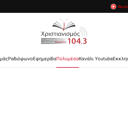
Ακού
εμάς
Ραδιόφωνο
Εφημερίδα
Πολυμέσα
Κανάλι Youtube
Εκκλη