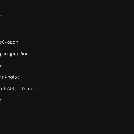
σύνδεση
 εφημερίδας
ο
κκλησίας
τα ΕΑΕΠ
Youtube
ς