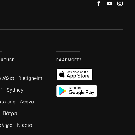
OUTUBE
ΕΦΑΡΜΟΓΈΣ
ανάλια
Bietigheim
f
Sydney
ασκευή
Αθήνα
Πάτρα
άληρο
Νίκαια