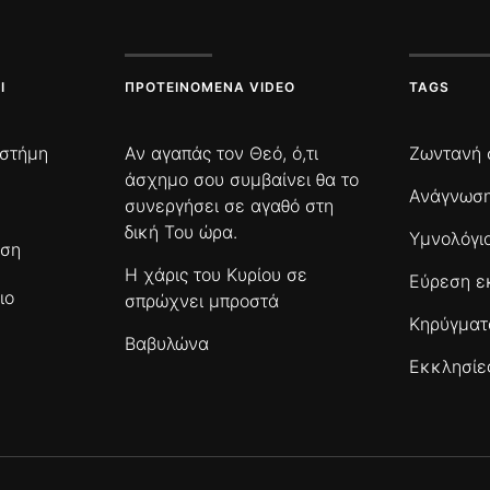
Ι
ΠΡΟΤΕΙΝΌΜΕΝΑ VIDEO
TAGS
ιστήμη
Αν αγαπάς τον Θεό, ό,τι
Ζωντανή 
άσχημο σου συμβαίνει θα το
Ανάγνωση
συνεργήσει σε αγαθό στη
δική Του ώρα.
Υμνολόγι
ωση
Η χάρις του Κυρίου σε
Εύρεση ε
ιο
σπρώχνει μπροστά
Κηρύγμα
Βαβυλώνα
Εκκλησίε