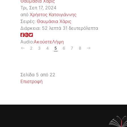
Θαυμάσια Χάρις
Τρι, Σεπ 17, 2024
από
Χρήστος Κατσιγιάννης
Σειρές:
Θαυμάσια Χάρις
Διάρκεια:
52 λεπτά 31 δευτερόλεπτα
Audio:
Ακούστε
Λήψη
2
3
4
5
6
7
8
Σελίδα 5 από 22
Επιστροφή