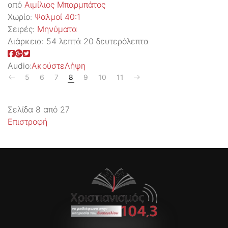
από
Αιμίλιος Μπαρμπάτος
Χωρίο:
Ψαλμοί 40:1
Σειρές:
Μηνύματα
Διάρκεια:
54 λεπτά 20 δευτερόλεπτα
Audio:
Ακούστε
Λήψη
5
6
7
8
9
10
11
Σελίδα 8 από 27
Επιστροφή