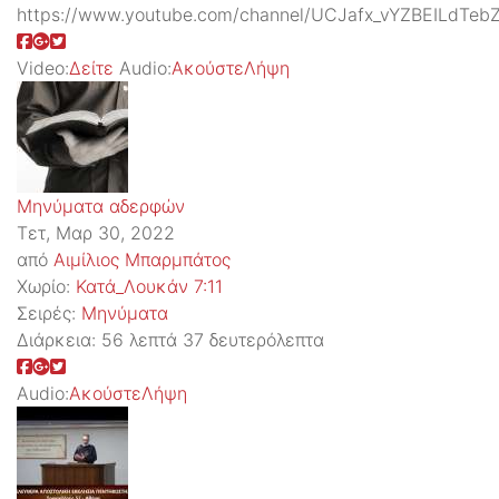
https://www.youtube.com/channel/UCJafx_vYZBEILdTeb
Video:
Δείτε
Audio:
Ακούστε
Λήψη
Μηνύματα αδερφών
Τετ, Μαρ 30, 2022
από
Αιμίλιος Μπαρμπάτος
Χωρίο:
Κατά_Λουκάν 7:11
Σειρές:
Μηνύματα
Διάρκεια:
56 λεπτά 37 δευτερόλεπτα
Audio:
Ακούστε
Λήψη