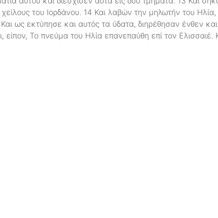
ιμάτια αυτού και διέσχισεν αυτά εις δύο τμήματα. 13 Και ση
χείλους του Ιορδάνου. 14 Και λαβών την μηλωτήν του Ηλία,
 Και ως εκτύπησε και αυτός τα ύδατα, διηρέθησαν ένθεν και 
τι, είπον, Το πνεύμα του Ηλία επανεπαύθη επί τον Ελισσαιέ.