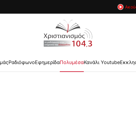
Ακού
εμάς
Ραδιόφωνο
Εφημερίδα
Πολυμέσα
Κανάλι Youtube
Εκκλη