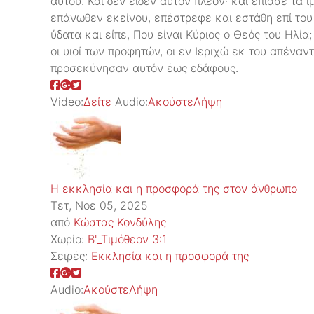
αυτού. Και δεν είδεν αυτόν πλέον· και επίασε τα 
επάνωθεν εκείνου, επέστρεφε και εστάθη επί του 
ύδατα και είπε, Που είναι Κύριος ο Θεός του Ηλία;
οι υιοί των προφητών, οι εν Ιεριχώ εκ του απέναν
προσεκύνησαν αυτόν έως εδάφους.
Video:
Δείτε
Audio:
Ακούστε
Λήψη
Η εκκλησία και η προσφορά της στον άνθρωπο
Τετ, Νοε 05, 2025
από
Κώστας Κονδύλης
Χωρίο:
Β'_Τιμόθεον 3:1
Σειρές:
Εκκλησία και η προσφορά της
Audio:
Ακούστε
Λήψη