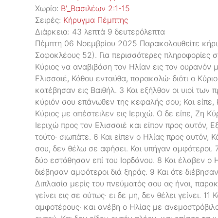
Χωρίο:
Β'_Βασιλέων 2:1-15
Σειρές:
Kήρυγμα Πέμπτης
Διάρκεια:
43 λεπτά 9 δευτερόλεπτα
Πέμπτη 06 Νοεμβρίου 2025 Παρακολουθείτε κήρυ
Σοφοκλέους 52). Για περισσότερες πληροφορίες στ
Κύριος να αναβιβάση τον Ηλίαν εις τον ουρανόν 
Ελισσαιέ, Κάθου ενταύθα, παρακαλώ· διότι ο Κύριο
κατέβησαν εις Βαιθήλ. 3 Και εξήλθον οι υιοί των 
κύριόν σου επάνωθεν της κεφαλής σου; Και είπε, Κ
Κύριος με απέστειλεν εις Ιεριχώ. Ο δε είπε, Ζη Κύ
Ιεριχώ προς τον Ελισσαιέ και είπον προς αυτόν, 
τούτο· σιωπάτε. 6 Και είπεν ο Ηλίας προς αυτόν, Κ
σου, δεν θέλω σε αφήσει. Και υπήγαν αμφότεροι. 
δύο εστάθησαν επί του Ιορδάνου. 8 Και έλαβεν ο 
διέβησαν αμφότεροι διά ξηράς. 9 Και ότε διέβησαν
Διπλασία μερίς του πνεύματός σου ας ήναι, παρακ
γείνει εις σε ούτως· ει δε μη, δεν θέλει γείνει. 1
αμφοτέρους· και ανέβη ο Ηλίας με ανεμοστρόβιλον