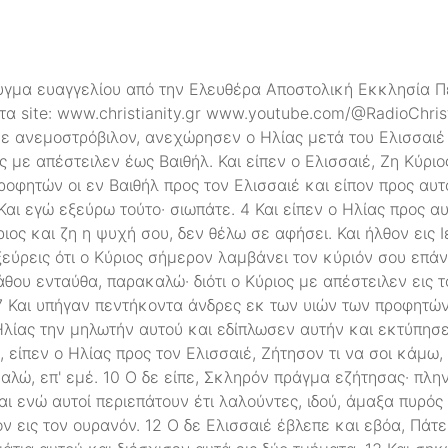
γμα ευαγγελίου από την Ελευθέρα Αποστολική Εκκλησία Π
α site: www.christianity.gr www.youtube.com/@RadioChristi
με ανεμοστρόβιλον, ανεχώρησεν ο Ηλίας μετά του Ελισσαιέ 
ς με απέστειλεν έως Βαιθήλ. Και είπεν ο Ελισσαιέ, Ζη Κύριο
προφητών οι εν Βαιθήλ προς τον Ελισσαιέ και είπον προς αυτ
αι εγώ εξεύρω τούτο· σιωπάτε. 4 Και είπεν ο Ηλίας προς αυ
ριος και ζη η ψυχή σου, δεν θέλω σε αφήσει. Και ήλθον εις 
Εξεύρεις ότι ο Κύριος σήμερον λαμβάνει τον κύριόν σου επά
άθου ενταύθα, παρακαλώ· διότι ο Κύριος με απέστειλεν εις τ
7 Και υπήγαν πεντήκοντα άνδρες εκ των υιών των προφητών,
Ηλίας την μηλωτήν αυτού και εδίπλωσεν αυτήν και εκτύπησε 
, είπεν ο Ηλίας προς τον Ελισσαιέ, Ζήτησον τι να σοι κάμω,
αλώ, επ' εμέ. 10 Ο δε είπε, Σκληρόν πράγμα εζήτησας· πλη
1 Και ενώ αυτοί περιεπάτουν έτι λαλούντες, ιδού, άμαξα πυρό
 εις τον ουρανόν. 12 Ο δε Ελισσαιέ έβλεπε και εβόα, Πάτε