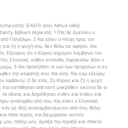
εντηκοστής (ΕΑΕΠ) στην Αθήνα (οδός
anity Βιβλική περικοπή: 1 Ότε δε έμελλεν ο
από Γαλγάλων. 2 Και είπεν ο Ηλίας προς τον
ς και ζη η ψυχή σου, δεν θέλω σε αφήσει. Και
όν, Εξεύρεις ότι ο Κύριος σήμερον λαμβάνει τον
τόν, Ελισσαιέ, κάθου ενταύθα, παρακαλώ· διότι ο
Ιεριχώ. 5 Και προσήλθον οι υιοί των προφητών οι εν
νωθεν της κεφαλής σου; Και είπε, Και εγώ εξεύρω
ον Ιορδάνην. Ο δε είπε, Ζη Κύριος και ζη η ψυχή
 και εστάθησαν απέναντι μακρόθεν· εκείνοι δε οι
τα ύδατα, και διηρέθησαν ένθεν και ένθεν, και
 πριν αναληφθώ από σου. Και είπεν ο Ελισσαιέ,
ν εάν με ίδης αναλαμβανόμενον από σου, θέλει
ς και ίπποι πυρός, και διεχώρισαν αυτούς
ρ μου, πάτερ μου, άμαξα του Ισραήλ και ιππικόν