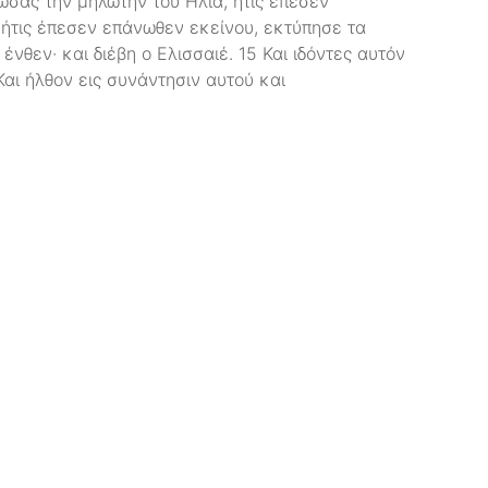
κώσας την μηλωτήν του Ηλία, ήτις έπεσεν
 ήτις έπεσεν επάνωθεν εκείνου, εκτύπησε τα
ένθεν· και διέβη ο Ελισσαιέ. 15 Και ιδόντες αυτόν
 Και ήλθον εις συνάντησιν αυτού και