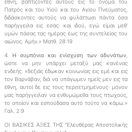
έθνη, βαπτίζοντες αυτούς εις το όνομα του
Πατρός και του Υιού και του Αγίου Πνεύματος,
διδάσκοντες αυτούς να φυλάττωσι πάντα όσα
παρήγγειλα εις εσάς· και ιδού, εγώ είμαι μεθ’
υμών πάσας τας ημέρας έως της συντελείας του
αιώνος. Αμήν.» Ματθ. 28:19
4.
Η συμπόνια και ενίσχυση των αδυνάτων
,
ώστε να μην υπάρχει μεταξύ μας κανένας
ενδεής. «δεξιάς έδωκαν κοινωνίας εις εμέ και εις
τον Βαρνάβαν, διά να υπάγωμεν ημείς μεν εις τα
έθνη, αυτοί δε εις τους περιτετμημένους· μόνον
μας παρήγγειλαν να ενθυμώμεθα τους πτωχούς,
το οποίον και εσπούδασα αυτό τούτο να κάμω.»
Γαλ. 2:9
ΟΙ ΒΑΣΙΚΕΣ ΑΞΙΕΣ ΤΗΣ “Ελευθέρας Αποστολικής