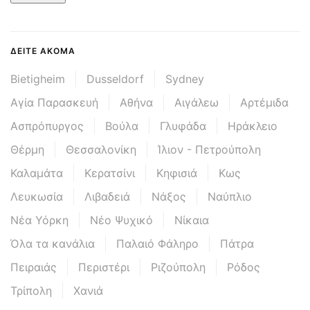
ΔΕΊΤΕ ΑΚΌΜΑ
Bietigheim
Dusseldorf
Sydney
Αγία Παρασκευή
Αθήνα
Αιγάλεω
Αρτέμιδα
Ασπρόπυργος
Βούλα
Γλυφάδα
Ηράκλειο
Θέρμη
Θεσσαλονίκη
Ίλιον - Πετρούπολη
Καλαμάτα
Κερατσίνι
Κηφισιά
Κως
Λευκωσία
Λιβαδειά
Νάξος
Ναύπλιο
Νέα Υόρκη
Νέο Ψυχικό
Νίκαια
Όλα τα κανάλια
Παλαιό Φάληρο
Πάτρα
Πειραιάς
Περιστέρι
Ριζούπολη
Ρόδος
Τρίπολη
Χανιά