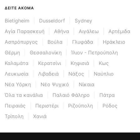
ΔΕΊΤΕ ΑΚΌΜΑ
Bietigheim
Dusseldorf
Sydney
Αγία Παρασκευή
Αθήνα
Αιγάλεω
Αρτέμιδα
Ασπρόπυργος
Βούλα
Γλυφάδα
Ηράκλειο
Θέρμη
Θεσσαλονίκη
Ίλιον - Πετρούπολη
Καλαμάτα
Κερατσίνι
Κηφισιά
Κως
Λευκωσία
Λιβαδειά
Νάξος
Ναύπλιο
Νέα Υόρκη
Νέο Ψυχικό
Νίκαια
Όλα τα κανάλια
Παλαιό Φάληρο
Πάτρα
Πειραιάς
Περιστέρι
Ριζούπολη
Ρόδος
Τρίπολη
Χανιά