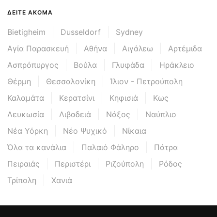
ΔΕΊΤΕ ΑΚΌΜΑ
Bietigheim
Dusseldorf
Sydney
Αγία Παρασκευή
Αθήνα
Αιγάλεω
Αρτέμιδα
Ασπρόπυργος
Βούλα
Γλυφάδα
Ηράκλειο
Θέρμη
Θεσσαλονίκη
Ίλιον - Πετρούπολη
Καλαμάτα
Κερατσίνι
Κηφισιά
Κως
Λευκωσία
Λιβαδειά
Νάξος
Ναύπλιο
Νέα Υόρκη
Νέο Ψυχικό
Νίκαια
Όλα τα κανάλια
Παλαιό Φάληρο
Πάτρα
Πειραιάς
Περιστέρι
Ριζούπολη
Ρόδος
Τρίπολη
Χανιά