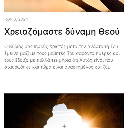
Ιουν 3, 2024
Χρειαζόμαστε δύναμη Θεού
Ο Κύριός μας Ιησούς Χριστός μετά την ανάστασή Του
έμεινε μαζί με τους μαθητές Του σαράντα ημέρες και
τους έδειξε με πολλά τεκμήρια ότι Αυτός είναι που
σταυρώθηκε και τώρα είναι αναστημένος και ζει.