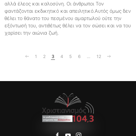
αλλά έλεος και καλοσύνη. Οι άνθρωποι Τον
φαντάζονται εκδικητικό και απειλητικό.Αυτός όμως δεν
θέλει το θάνατο του πεσμένου αμαρτωλού ούτε την
εξόντωσή του, αντιθέτως θέλει να τον σώσει και να του
χαρίσει την αιώνια ζωή.
1
2
3
4
5
6
…
12