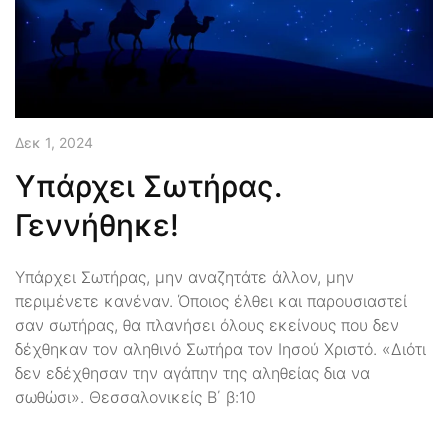
Δεκ 1, 2024
Υπάρχει Σωτήρας.
Γεννήθηκε!
Υπάρχει Σωτήρας, μην αναζητάτε άλλον, μην
περιμένετε κανέναν. Όποιος έλθει και παρουσιαστεί
σαν σωτήρας, θα πλανήσει όλους εκείνους που δεν
δέχθηκαν τον αληθινό Σωτήρα τον Ιησού Χριστό. «Διότι
δεν εδέχθησαν την αγάπην της αληθείας δια να
σωθώσι». Θεσσαλονικείς Β΄ β:10