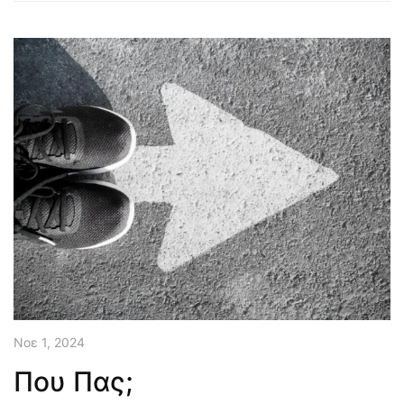
Νοε 1, 2024
Που Πας;