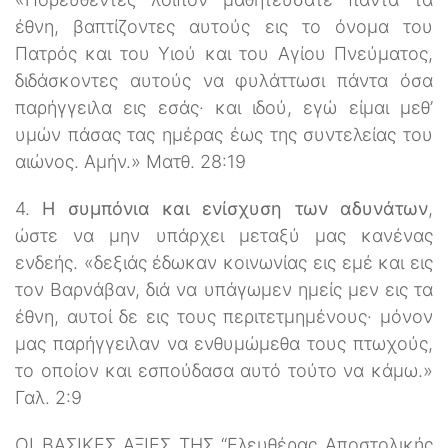
έθνη, βαπτίζοντες αυτούς εις το όνομα του
Πατρός και του Υιού και του Αγίου Πνεύματος,
διδάσκοντες αυτούς να φυλάττωσι πάντα όσα
παρήγγειλα εις εσάς· και ιδού, εγώ είμαι μεθ’
υμών πάσας τας ημέρας έως της συντελείας του
αιώνος. Αμήν.» Ματθ. 28:19
4.
Η συμπόνια και ενίσχυση των αδυνάτων
,
ώστε να μην υπάρχει μεταξύ μας κανένας
ενδεής. «δεξιάς έδωκαν κοινωνίας εις εμέ και εις
τον Βαρνάβαν, διά να υπάγωμεν ημείς μεν εις τα
έθνη, αυτοί δε εις τους περιτετμημένους· μόνον
μας παρήγγειλαν να ενθυμώμεθα τους πτωχούς,
το οποίον και εσπούδασα αυτό τούτο να κάμω.»
Γαλ. 2:9
ΟΙ ΒΑΣΙΚΕΣ ΑΞΙΕΣ ΤΗΣ “Ελευθέρας Αποστολικής