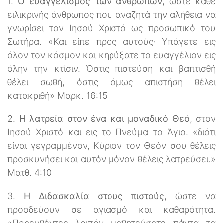
1.
Ο ευαγγελισμός των ανθρώπων
, ώστε κάθε
ειλικρινής άνθρωπος που αναζητά την αλήθεια να
γνωρίσει τον Ιησού Χριστό ως προσωπικό του
Σωτήρα. «Και είπε προς αυτούς· Υπάγετε εις
όλον τον κόσμον και κηρύξατε το ευαγγέλιον εις
όλην την κτίσιν. Όστις πιστεύση και βαπτισθή
θέλει σωθή, όστις όμως απιστήση θέλει
κατακριθή» Μαρκ. 16:15
2.
Η λατρεία στον ένα και μοναδικό Θεό
, στον
Ιησού Χριστό και εις το Πνεύμα το Άγιο. «διότι
είναι γεγραμμένον, Κύριον τον Θεόν σου θέλεις
προσκυνήσει και αυτόν μόνον θέλεις λατρεύσει.»
Ματθ. 4:10
3.
Η Διδασκαλία στους πιστούς
, ώστε να
προοδεύουν σε αγιασμό και καθαρότητα.
«Πορευθέντες λοιπόν μαθητεύσατε πάντα τα