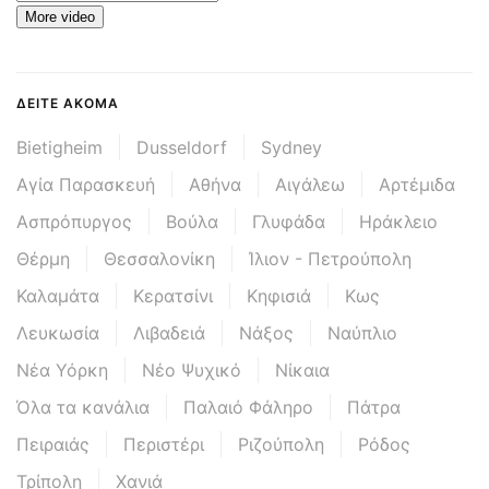
More video
ΔΕΊΤΕ ΑΚΌΜΑ
Bietigheim
Dusseldorf
Sydney
Αγία Παρασκευή
Αθήνα
Αιγάλεω
Αρτέμιδα
Ασπρόπυργος
Βούλα
Γλυφάδα
Ηράκλειο
Θέρμη
Θεσσαλονίκη
Ίλιον - Πετρούπολη
Καλαμάτα
Κερατσίνι
Κηφισιά
Κως
Λευκωσία
Λιβαδειά
Νάξος
Ναύπλιο
Νέα Υόρκη
Νέο Ψυχικό
Νίκαια
Όλα τα κανάλια
Παλαιό Φάληρο
Πάτρα
Πειραιάς
Περιστέρι
Ριζούπολη
Ρόδος
Τρίπολη
Χανιά