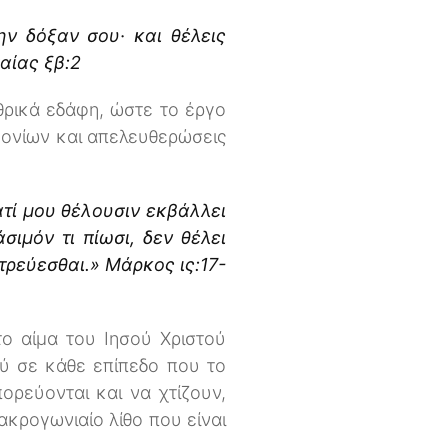
ην δόξαν σου· και θέλεις
αίας ξβ:2
θρικά εδάφη, ώστε το έργο
μονίων και απελευθερώσεις
ατί μου θέλουσιν εκβάλλει
σιμόν τι πίωσι, δεν θέλει
τρεύεσθαι.» Μάρκος ις:17-
το αίμα του Ιησού Χριστού
ύ σε κάθε επίπεδο που το
ορεύονται και να χτίζουν,
κρογωνιαίο λίθο που είναι