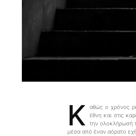
Κ
αθώς ο χρόνος ρέ
έθνη και στις κα
την ολοκλήρωσή τ
μέσα από έναν αόρατο εχθ