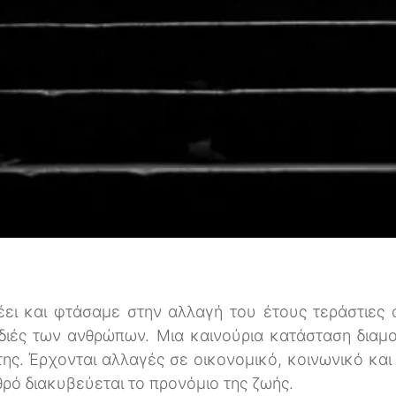
ει και φτάσαμε στην αλλαγή του έτους τεράστιες 
ρδιές των ανθρώπων. Μια καινούρια κατάσταση διαμ
ης. Έρχονται αλλαγές σε οικονομικό, κοινωνικό κα
ρό διακυβεύεται το προνόμιο της ζωής.