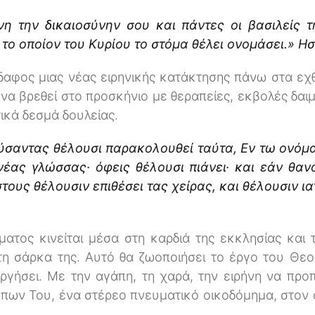
θνη την δικαιοσύνην σου και πάντες οι βασιλείς τ
το οποίον του Κυρίου το στόμα θέλει ονομάσει.» Ησ
δαφος μιας νέας ειρηνικής κατάκτησης πάνω στα εχ
 να βρεθεί στο προσκήνιο με θεραπείες, εκβολές δαι
ικά δεσμά δουλείας.
εύσαντας θέλουσι παρακολουθεί ταύτα, Εν τω ονόμ
νέας γλώσσας· όφεις θέλουσι πιάνει· και εάν θανά
τους θέλουσιν επιθέσει τας χείρας, και θέλουσιν ια
τος κινείται μέσα στη καρδιά της εκκλησίας και 
τη σάρκα της. Αυτό θα ζωοποιήσει το έργο του Θεο
ργήσει. Με την αγάπη, τη χαρά, την ειρήνη να προπ
πων Του, ένα στέρεο πνευματικό οικοδόμημα, στον α