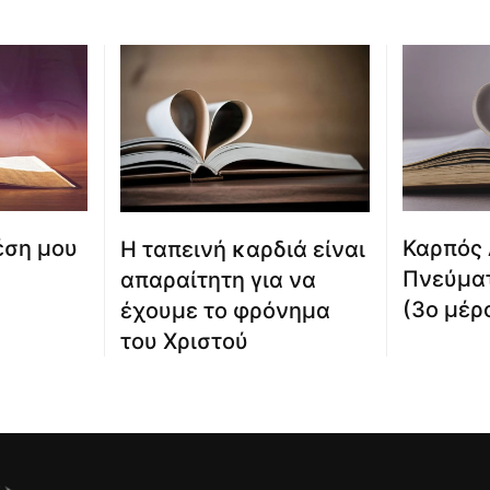
Καρπός 
έση μου
Η ταπεινή καρδιά είναι
Πνεύματ
απαραίτητη για να
(3ο μέρ
έχουμε το φρόνημα
του Χριστού