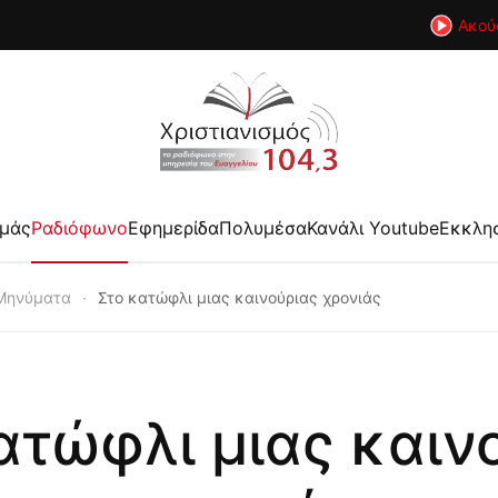
Ακού
εμάς
Ραδιόφωνο
Εφημερίδα
Πολυμέσα
Κανάλι Youtube
Εκκλη
Μηνύματα
Στο κατώφλι μιας καινούριας χρονιάς
ατώφλι μιας καιν