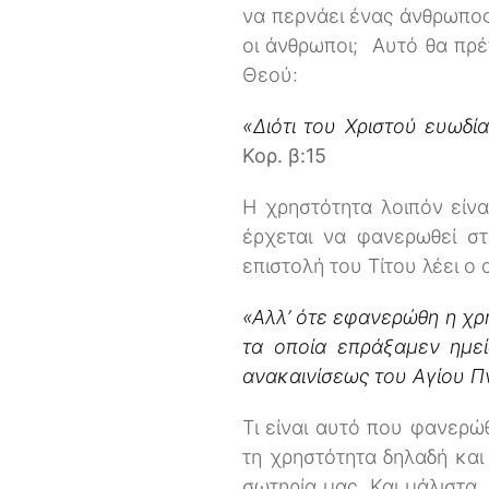
να περνάει ένας άνθρωπος
οι άνθρωποι; Αυτό θα πρέπ
Θεού:
«Διότι του Χριστού ευωδί
Κορ. β:15
Η χρηστότητα λοιπόν είνα
έρχεται να φανερωθεί στ
επιστολή του Τίτου λέει ο 
«Αλλ’ ότε εφανερώθη η χρ
τα οποία επράξαμεν ημεί
ανακαινίσεως του Αγίου 
Τι είναι αυτό που φανερώ
τη χρηστότητα δηλαδή και
σωτηρία μας. Και μάλιστα