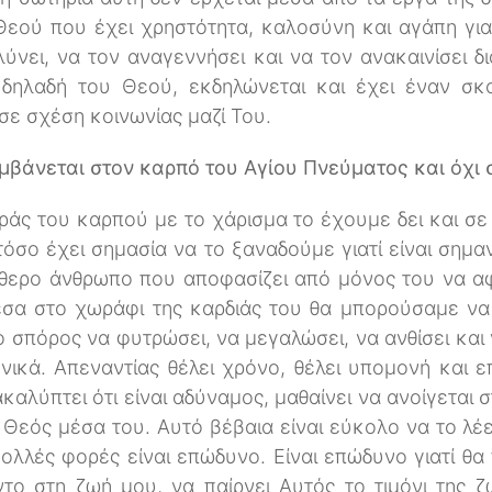
εού που έχει χρηστότητα, καλοσύνη και αγάπη για
λύνει, να τον αναγεννήσει και να τον ανακαινίσει δ
 δηλαδή του Θεού, εκδηλώνεται και έχει έναν σκ
σε σχέση κοινωνίας μαζί Του.
αμβάνεται στον καρπό του Αγίου Πνεύματος και όχι 
οράς του καρπού με το χάρισμα το έχουμε δει και σε
σο έχει σημασία να το ξαναδούμε γιατί είναι σημαντ
ύθερο άνθρωπο που αποφασίζει από μόνος του να α
έσα στο χωράφι της καρδιάς του θα μπορούσαμε να 
 σπόρος να φυτρώσει, να μεγαλώσει, να ανθίσει και
αφνικά. Απεναντίας θέλει χρόνο, θέλει υπομονή και 
καλύπτει ότι είναι αδύναμος, μαθαίνει να ανοίγεται 
 Θεός μέσα του. Αυτό βέβαια είναι εύκολο να το λέ
Πολλές φορές είναι επώδυνο. Είναι επώδυνο γιατί θ
το στη ζωή μου, να παίρνει Αυτός το τιμόνι της 