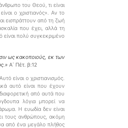
άνθρωπο του Θεού, τι είναι
ίναι ο χριστιανός». Αν το
και εισπράττουν από τη ζωή
ασκαλία που έχει, αλλά τη
τό είναι πολύ συγκεκριμένο
σιν ως κακοποιούς, εκ των
ως.»
Α΄ Πέτ. β:12
τό είναι ο χριστιανισμός.
ικά αυτό είναι που έχουν
 διαφορετική από αυτά που
ύγδουπα λόγια μπορεί να
ρωμα. Η ευωδία δεν είναι
ύει τους ανθρώπους, ακόμη
εσα από ένα μεγάλο πλήθος