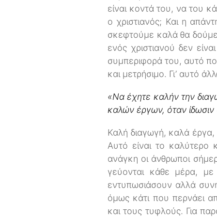
είναι κοντά του, να του κ
ο χριστιανός; Και η απάν
σκεφτούμε καλά θα δούμε ό
ενός χριστιανού δεν είνα
συμπεριφορά του, αυτό που
και μετρήσιμο. Γι’ αυτό ά
«Να έχητε καλήν την διαγ
καλών έργων, όταν ίδωσιν
Καλή διαγωγή, καλά έργα,
Αυτό είναι το καλύτερο 
ανάγκη οι άνθρωποι σήμερ
γεύονται κάθε μέρα, με
εντυπωσιάσουν αλλά συνή
όμως κάτι που περνάει απ
και τους τυφλούς. Για πα