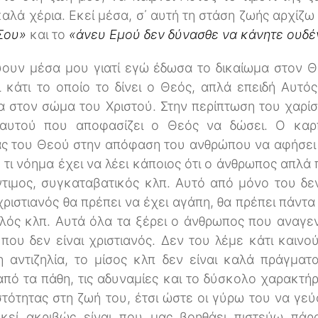
 καλά χέρια. Εκεί μέσα, σ΄ αυτή τη στάση ζωής αρχί
Σου»
και το
«άνευ Εμού δεν δύνασθε να κάνητε ουδέ
ουν μέσα μου γιατί εγώ έδωσα το δικαίωμα στον Θ
ι κάτι το οποίο το δίνει ο Θεός, απλά επειδή Αυτό
α στον σώμα του Χριστού. Στην περίπτωση του χαρί
 αυτού που αποφασίζει ο Θεός να δώσει. Ο καρπ
ας του Θεού στην απόφαση του ανθρώπου να αφήσει 
τι νόημα έχει να λέει κάποιος ότι ο άνθρωπος απλά 
ντιμος, συγκαταβατικός κλπ. Αυτό από μόνο του δεν
 χριστιανός θα πρέπει να έχει αγάπη, θα πρέπει πάντα
αλός κλπ. Αυτά όλα τα ξέρει ο άνθρωπος που αναγ
που δεν είναι χριστιανός. Δεν του λέμε κάτι καινού
η αντιζηλία, το μίσος κλπ δεν είναι καλά πράγματ
πό τα πάθη, τις αδυναμίες και το δύσκολο χαρακτήρ
τότητας στη ζωή του, έτσι ώστε οι γύρω του να γεύ
κεί ακριβώς είναι που μας βοηθάει πιστεύω πάρ