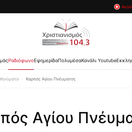
Ακού
εμάς
Ραδιόφωνο
Εφημερίδα
Πολυμέσα
Κανάλι Youtube
Εκκλη
Μηνύματα
Καρπός Αγίου Πνέυματος
πός Αγίου Πνέυμ