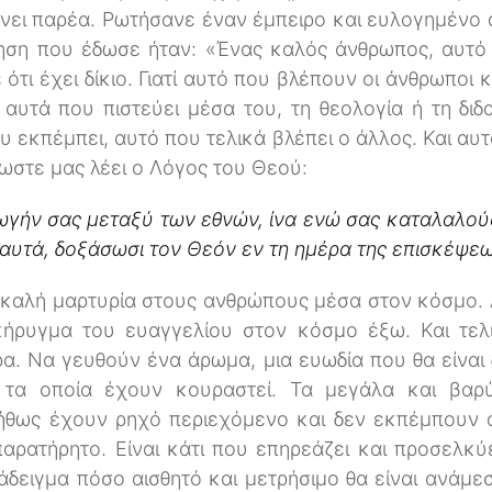
άνει παρέα. Ρωτήσανε έναν έμπειρο και ευλογημένο 
τηση που έδωσε ήταν: «Ένας καλός άνθρωπος, αυτό ε
τι έχει δίκιο. Γιατί αυτό που βλέπουν οι άνθρωποι 
ι αυτά που πιστεύει μέσα του, τη θεολογία ή τη διδ
 εκπέμπει, αυτό που τελικά βλέπει ο άλλος. Και αυ
λλωστε μας λέει ο Λόγος του Θεού:
ωγήν σας μεταξύ των εθνών, ίνα ενώ σας καταλαλού
 αυτά, δοξάσωσι τον Θεόν εν τη ημέρα της επισκέψε
 καλή μαρτυρία στους ανθρώπους μέσα στον κόσμο. Αυ
κήρυγμα του ευαγγελίου στον κόσμο έξω. Και τελ
α. Να γευθούν ένα άρωμα, μια ευωδία που θα είναι
 τα οποία έχουν κουραστεί. Τα μεγάλα και βαρ
θως έχουν ρηχό περιεχόμενο και δεν εκπέμπουν ά
αρατήρητο. Είναι κάτι που επηρεάζει και προσελκ
ράδειγμα πόσο αισθητό και μετρήσιμο θα είναι ανάμ