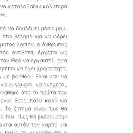
ζω να καταλαβαίνω καλύτερα
ν».
εό να δουλέψει μέσα μου.
ς έτσι θέλησε για να φέρει
σματος λοιπόν, ο άνθρωπος
ός αντίθετα, έρχεται ως
τον Θεό να εργαστεί μέσα
πρέπει να έχει χρηστότητα;
 με βοηθάει. Είναι σαν να
 να συγχωρεί, να ανέχεται,
εννήθηκε από τα πρώτα του
ργιο. Ξέρει πολύ καλά για
α. Το ζήτημα είναι πως θα
α του. Πως θα βιώσει στην
ονται αυτόν τον καρπό και
α πολύ το γεγονός ότι η