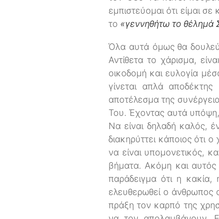
εμπιστεύομαι ότι είμαι σε
το
«γεννηθήτω το θέλημά 
Όλα αυτά όμως θα δουλεύ
Αντίθετα το χάρισμα, είνα
οικοδομή και ευλογία μέσ
γίνεται απλά αποδέκτης
αποτέλεσμα της συνέργει
Του. Έχοντας αυτά υπόψη, 
Να είναι δηλαδή καλός, έ
διακηρύττει κάποιος ότι ο
να είναι υπομονετικός, κ
βήματα. Ακόμη και αυτός 
παράδειγμα ότι η κακία, 
ελευθερωθεί ο άνθρωπος α
πράξη τον καρπό της χρησ
να τον απολαμβάνουν. Ε