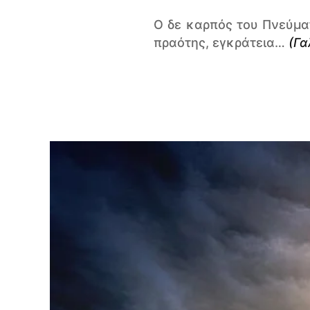
Ο δε καρπός του Πνεύματ
πραότης, εγκράτεια…
(Γα