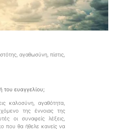
στότης, αγαθωσύνη, πίστις,
κή του ευαγγελίου;
εις καλοσύνη, αγαθότητα,
εχόμενο της έννοιας της
τές οι συναφείς λέξεις,
ο που θα ήθελε κανείς να