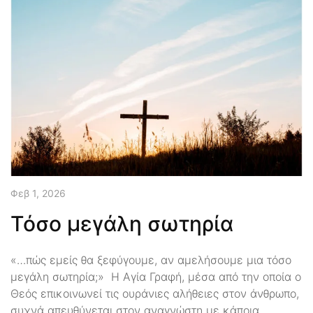
Φεβ 1, 2026
Τόσο μεγάλη σωτηρία
«…πώς εμείς θα ξεφύγουμε, αν αμελήσουμε μια τόσο
μεγάλη σωτηρία;» Η Αγία Γραφή, μέσα από την οποία ο
Θεός επικοινωνεί τις ουράνιες αλήθειες στον άνθρωπο,
συχνά απευθύνεται στον αναγνώστη με κάποια