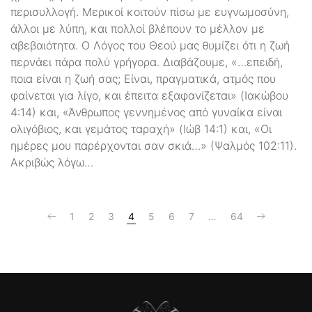
περισυλλογή. Μερικοί κοιτούν πίσω με ευγνωμοσύνη,
άλλοι με λύπη, και πολλοί βλέπουν το μέλλον με
αβεβαιότητα. Ο Λόγος του Θεού μας θυμίζει ότι η ζωή
περνάει πάρα πολύ γρήγορα. Διαβάζουμε, «…επειδή,
ποια είναι η ζωή σας; Είναι, πραγματικά, ατμός που
φαίνεται για λίγο, και έπειτα εξαφανίζεται» (Ιακώβου
4:14) και, «Άνθρωπος γεννημένος από γυναίκα είναι
ολιγόβιος, και γεμάτος ταραχή» (Ιώβ 14:1) και, «Οι
ημέρες μου παρέρχονται σαν σκιά…» (Ψαλμός 102:11).
Ακριβώς λόγω…
1
2
3
4
5
6
7
…
64