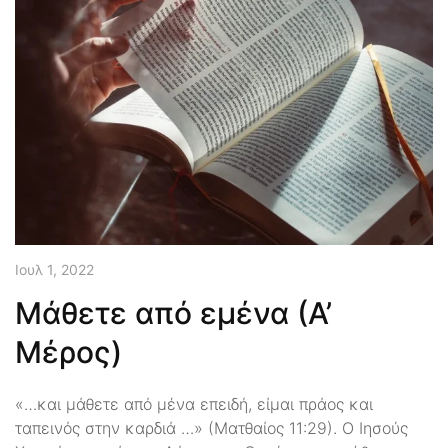
Ιουλ 1, 2022
Μάθετε από εμένα (Α’
Μέρος)
«…και μάθετε από μένα επειδή, είμαι πράος και
ταπεινός στην καρδιά …» (Ματθαίος 11:29). Ο Ιησούς