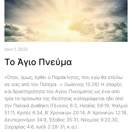
Ιουν 1, 2022
Το Άγιο Πνεύμα
«Όταν, όμως, έρθει ο Παράκλητος, που εγώ θα στείλω
σε σας από τον Πατέρα…» (Ιωάννης 15:26) Η ύπαρξη
και δραστηριότητα του Αγίου Πνεύματος ως ένα από
τρία τα πρόσωπα της Θεότητας καταγράφεται ήδη από
την Παλαιά Διαθήκη (Γένεσις 6:3, Ησαΐας 59:19, Ψαλμοί
51:11, Κριτές 6:34, Β' Χρονικών 20:14, Α' Χρονικών 12:18,
Δευτερονόμιο 34:9, Έξοδος 35:31, Νεεμίας 9:20,30,
Ζαχαρίας 4:6, Ιωήλ 2:28-31, κ.α.).