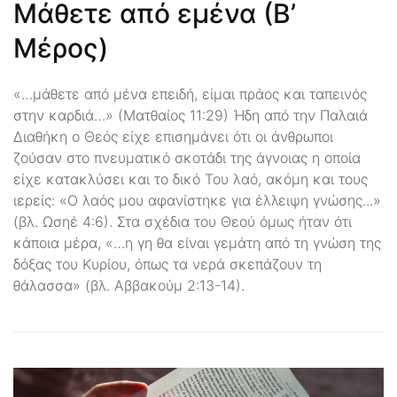
Μάθετε από εμένα (Β’
Μέρος)
«…μάθετε από μένα επειδή, είμαι πράος και ταπεινός
στην καρδιά…» (Ματθαίος 11:29) Ήδη από την Παλαιά
Διαθήκη ο Θεός είχε επισημάνει ότι οι άνθρωποι
ζούσαν στο πνευματικό σκοτάδι της άγνοιας η οποία
είχε κατακλύσει και το δικό Του λαό, ακόμη και τους
ιερείς: «Ο λαός μου αφανίστηκε για έλλειψη γνώσης...»
(βλ. Ωσηέ 4:6). Στα σχέδια του Θεού όμως ήταν ότι
κάποια μέρα, «…η γη θα είναι γεμάτη από τη γνώση της
δόξας του Κυρίου, όπως τα νερά σκεπάζουν τη
θάλασσα» (βλ. Αββακούμ 2:13-14).