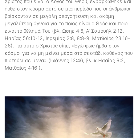
Χριστός που είναι ο Λόγος του Θεού, ενσαρκώθηκε και
ήρθε στον κόσμο αυτό σε μια περίοδο που οι άνθρωποι
βρίσκονταν σε μεγάλη απογοήτευση και ακόμη
μεγαλύτερη άγνοια για το ποιος είναι ο Θεός και ποιο
είναι το θέλημά Του (βλ. Ωσηέ 4:6, Α’ Σαμουήλ 2:12,
Ησαΐας 56:10-12, Ιερεμίας 2:8, 8:8-9, Ματθαίος 23:16-
26). Για αυτό ο Χριστός είπε, «Εγώ φως ήρθα στον
κόσμο, για να μη μείνει μέσα στο σκοτάδι καθένας που
πιστεύει σε μένα» (Ιωάννης 12:46, βλ. κ.Ησαΐας 9:2,
Ματθαίος 4:16 ).