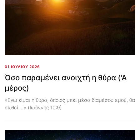
01 ΙΟΥΛΊΟΥ 2026
Όσο παραμένει ανοιχτή η θύρα ('Α
μέρος)
«Εγώ είμαι η θύρα, όποιος μπει μέσα διαμέσου εμού, θα
σωθεί….» (Ιωάννης 10:9)