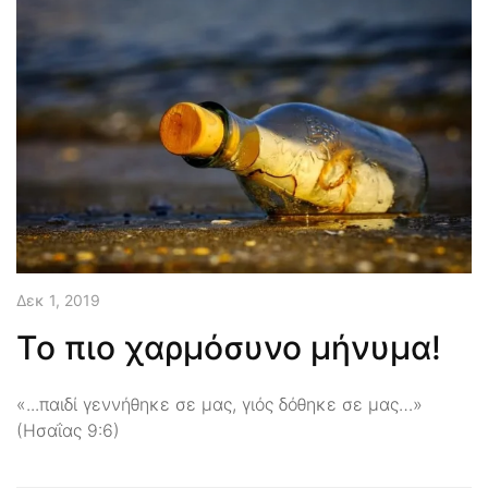
Δεκ 1, 2019
Το πιο χαρμόσυνο μήνυμα!
«...παιδί γεννήθηκε σε μας, γιός δόθηκε σε μας…»
(Ησαΐας 9:6)