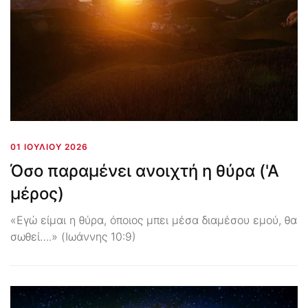
01 ΙΟΥΛΊΟΥ 2026
Όσο παραμένει ανοιχτή η θύρα ('Α
μέρος)
«Εγώ είμαι η θύρα, όποιος μπει μέσα διαμέσου εμού, θα
σωθεί….» (Ιωάννης 10:9)