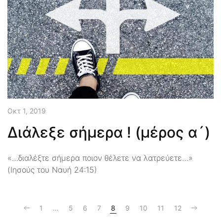
Οκτ 1, 2019
Διάλεξε σήμερα ! (μέρος α´)
«…διαλέξτε σήμερα ποιον θέλετε να λατρεύετε…»
(Ιησούς του Ναυή 24:15)
1
…
5
6
7
8
9
10
11
12