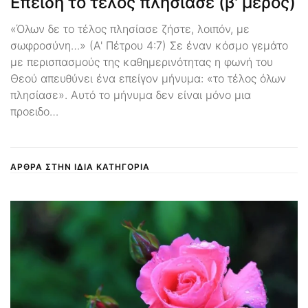
Επειδή το τέλος πλησίασε (β' μέρος)
«Όλων δε το τέλος πλησίασε ζήστε, λοιπόν, με
σωφροσύνη…» (Α' Πέτρου 4:7) Σε έναν κόσμο γεμάτο
με περισπασμούς της καθημερινότητας η φωνή του
Θεού απευθύνει ένα επείγον μήνυμα: «το τέλος όλων
πλησίασε». Αυτό το μήνυμα δεν είναι μόνο μια
προειδο…
ΑΡΘΡΑ ΣΤΗΝ ΙΔΙΑ ΚΑΤΗΓΟΡΙΑ