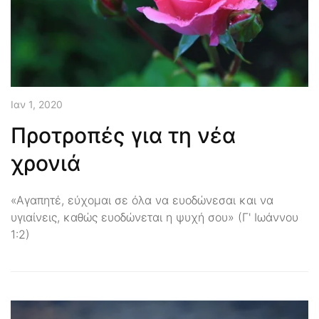
Ιαν 1, 2020
Προτροπές για τη νέα
χρονιά
«Αγαπητέ, εύχομαι σε όλα να ευοδώνεσαι και να
υγιαίνεις, καθώς ευοδώνεται η ψυχή σου» (Γ' Ιωάννου
1:2)