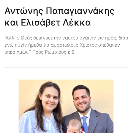
Αντώνης Παπαγιαννάκης
και Ελισάβετ Λέκκα
”Αλλ' ο Θεός δεικνύει την εαυτού αγάπην εις ημάς, διότι
ενώ ημείς ήμεθα έτι αμαρτωλοί,ο Χριστός απέθανεν
υπέρ ημών.” Προς Ρωμαίους ε΄8.