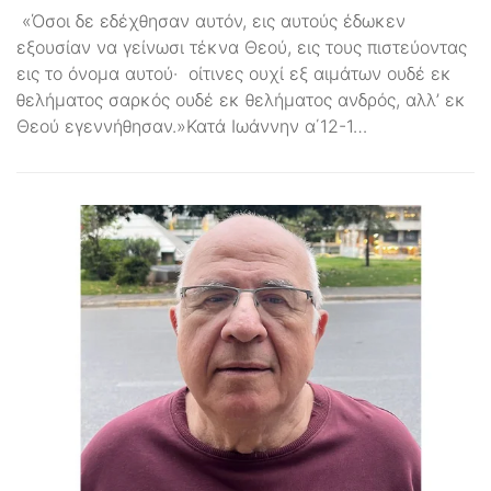
«Όσοι δε εδέχθησαν αυτόν, εις αυτούς έδωκεν
εξουσίαν να γείνωσι τέκνα Θεού, εις τους πιστεύοντας
εις το όνομα αυτού· οίτινες ουχί εξ αιμάτων ουδέ εκ
θελήματος σαρκός ουδέ εκ θελήματος ανδρός, αλλ’ εκ
Θεού εγεννήθησαν.»Κατά Ιωάννην α΄12-1…