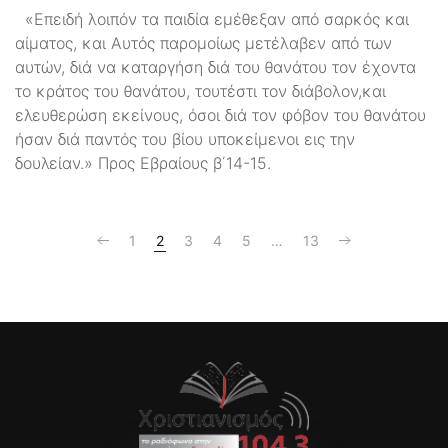
«Επειδή λοιπόν τα παιδία εμέθεξαν από σαρκός και
αίματος, και Αυτός παρομοίως μετέλαβεν από των
αυτών, διά να καταργήση διά του θανάτου τον έχοντα
το κράτος του θανάτου, τουτέστι τον διάβολον,και
ελευθερώση εκείνους, όσοι διά τον φόβον του θανάτου
ήσαν διά παντός του βίου υποκείμενοι εις την
δουλείαν.» Προς Εβραίους β΄14-15.
1
2
3
4
5
…
13