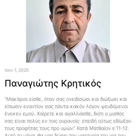
Ιουν 1, 2025
Παναγιώτης Κρητικός
“Μακάριοι είσθε, όταν σας ονειδίσωσι και διώξωσι και
είπωσιν εναντίον σας πάντα κακόν λόγον ψευδόμενοι
ένεκεν εμού. Χαίρετε και αγαλλιάσθε, διότι ο μισθός
σας είναι πολύς εν τοις ουρανοίς· επειδή ούτως εδίωξαν
τους προφήτας τους προ υμών.” Κατά Ματθαίον ε΄11-12.
Αυτό το μήνα, θα μας δώσει την μαρτυρία του για τον