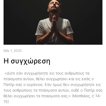
Μάι 1, 2025
Η συγχώρεση
«Διότι εάν συγχωρήσητε εις τους ανθρώπους τα
πταίσματα αυτών, θέλει συγχωρήσει και εις εσάς ο
Πατήρ σας ο ουράνιος. Εάν όμως δεν συγχωρήσητε εις
τους ανθρώπους τα πταίσματα αυτών, ουδέ ο Πατήρ σας
θέλει συγχωρήσει τα πταίσματά σας.» (Ματθαίος, ς΄:14-
15)