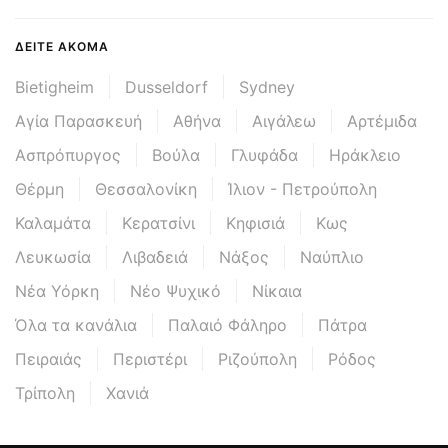
ΔΕΊΤΕ ΑΚΌΜΑ
Bietigheim
Dusseldorf
Sydney
Αγία Παρασκευή
Αθήνα
Αιγάλεω
Αρτέμιδα
Ασπρόπυργος
Βούλα
Γλυφάδα
Ηράκλειο
Θέρμη
Θεσσαλονίκη
Ίλιον - Πετρούπολη
Καλαμάτα
Κερατσίνι
Κηφισιά
Κως
Λευκωσία
Λιβαδειά
Νάξος
Ναύπλιο
Νέα Υόρκη
Νέο Ψυχικό
Νίκαια
Όλα τα κανάλια
Παλαιό Φάληρο
Πάτρα
Πειραιάς
Περιστέρι
Ριζούπολη
Ρόδος
Τρίπολη
Χανιά