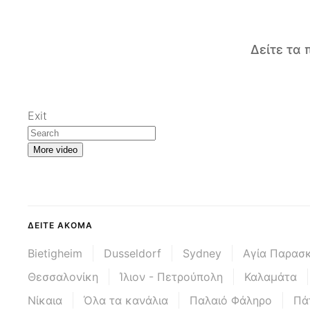
Δείτε τα
Exit
More video
ΔΕΊΤΕ ΑΚΌΜΑ
Bietigheim
Dusseldorf
Sydney
Αγία Παρασ
Θεσσαλονίκη
Ίλιον - Πετρούπολη
Καλαμάτα
Νίκαια
Όλα τα κανάλια
Παλαιό Φάληρο
Πά