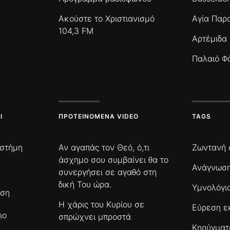
Ακούστε το Χριστιανισμό
Αγία Παρ
104,3 FM
Αρτέμιδα
Παλαιό Φ
Ι
ΠΡΟΤΕΙΝΌΜΕΝΑ VIDEO
TAGS
ιστήμη
Αν αγαπάς τον Θεό, ό,τι
Ζωντανή 
άσχημο σου συμβαίνει θα το
Ανάγνωση
συνεργήσει σε αγαθό στη
δική Του ώρα.
Υμνολόγι
ωση
Η χάρις του Κυρίου σε
Εύρεση ε
ιο
σπρώχνει μπροστά
Κηρύγμα