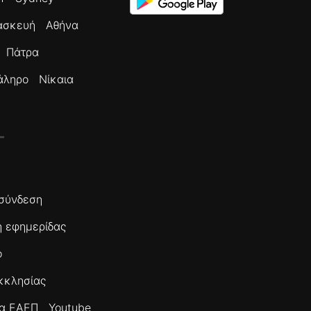
ασκευή
Αθήνα
Πάτρα
άληρο
Νίκαια
σύνδεση
 εφημερίδας
ο
κκλησίας
τα ΕΑΕΠ
Youtube