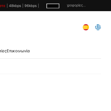
Χωρίς πληροφορίες...
στε
|
48kbps
|
96kbps
|
σίες
Επικοινωνία