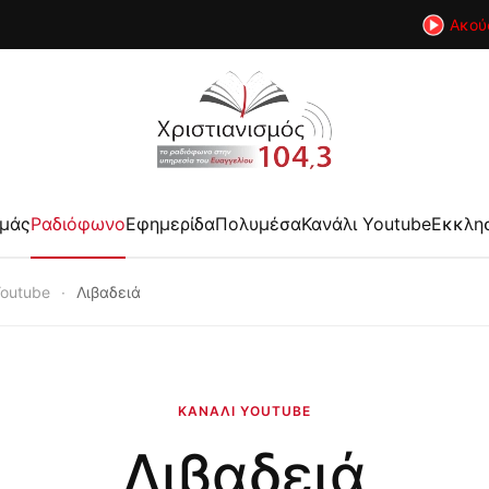
Ακού
εμάς
Ραδιόφωνο
Εφημερίδα
Πολυμέσα
Κανάλι Youtube
Εκκλη
Youtube
Λιβαδειά
ΚΑΝΆΛΙ YOUTUBE
Λιβαδειά