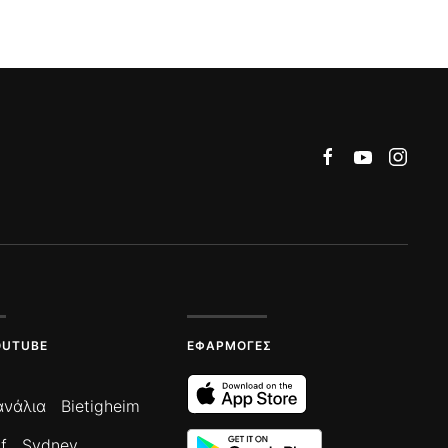
OUTUBE
ΕΦΑΡΜΟΓΈΣ
ανάλια
Bietigheim
f
Sydney