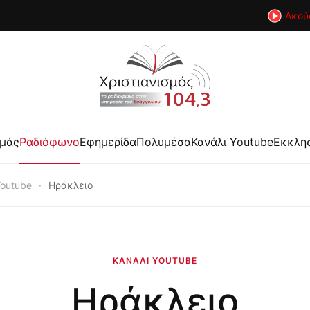
Ακού
εμάς
Ραδιόφωνο
Εφημερίδα
Πολυμέσα
Κανάλι Youtube
Εκκλη
Youtube
Ηράκλειο
ΚΑΝΆΛΙ YOUTUBE
Ηράκλειο