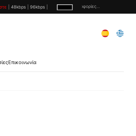
Χωρίς πληροφορίες...
στε
|
48kbps
|
96kbps
|
σίες
Επικοινωνία