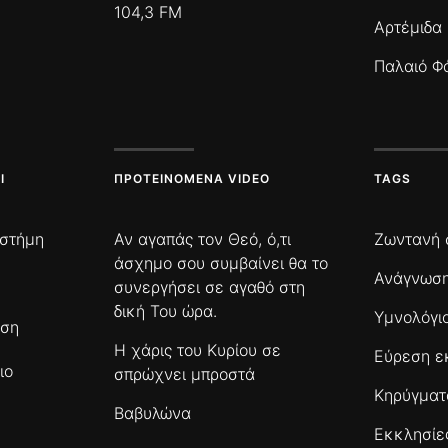
104,3 FM
Αρτέμιδα
Παλαιό Φ
Ι
ΠΡΟΤΕΙΝΌΜΕΝΑ VIDEO
TAGS
ιστήμη
Αν αγαπάς τον Θεό, ό,τι
Ζωντανή 
άσχημο σου συμβαίνει θα το
Ανάγνωση
συνεργήσει σε αγαθό στη
δική Του ώρα.
Υμνολόγι
ωση
Η χάρις του Κυρίου σε
Εύρεση ε
ιο
σπρώχνει μπροστά
Κηρύγμα
Βαβυλώνα
Εκκλησίε