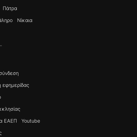
Πάτρα
άληρο
Νίκαια
σύνδεση
 εφημερίδας
ο
κκλησίας
τα ΕΑΕΠ
Youtube
ς