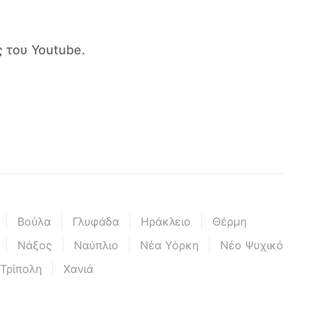
 του Youtube.
Βούλα
Γλυφάδα
Ηράκλειο
Θέρμη
Νάξος
Ναύπλιο
Νέα Υόρκη
Νέο Ψυχικό
Τρίπολη
Χανιά