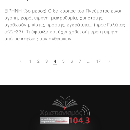
ΕΙΡΗΝΗ (3ο μέρος) Ο δε καρπός του Πνεύματος είναι
αγάπη, χαρά, ειρήνη, μακροθυμία, χρηστότης,
αγαθωσύνη, πίστις, πραότης, εγκράτεια... (προς Γαλάτας
ε:22-23). Τι έφταιξε και έχει χαθεί σήμερα η ειρήνη
από τις καρδιές των ανθρώπων;
1
2
3
4
5
6
7
…
17