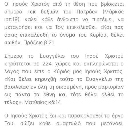
Ο Ιησούς Χριστός από τη θέση που βρίσκεται
σήμερα «
εκ δεξιών του Πατρός
» (Μάρκος
ιστ:19), καλεί κάθε άνθρωπο να πιστέψει, να
μετανοήσει και να Τον επικαλεσθεί. «
Και πας
όστις επικαλεσθή το όνομα του Κυρίου, θέλει
σωθή
». Πράξεις β:21
Σήμερα το Ευαγγέλιο του Ιησού Χριστού
κηρύττεται σε 224 χώρες και εκπληρώνεται ο
λόγος που είπε ο Κύριός μας Ιησούς Χριστός.
«
Και θέλει κηρυχθή τούτο το Ευαγγέλιο της
βασιλείας εν όλη τη οικουμένη, προς μαρτυρίαν
εις πάντα τα έθνη και τότε θέλει ελθεί το
τέλος
». Ματθαίος κδ:14
Ο Ιησούς Χριστός ζει και παρακολουθεί το έργο
Του, σώζει κάθε αμαρτωλό που μετανοεί,