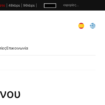
Χωρίς πληροφορίες...
στε
|
48kbps
|
96kbps
|
σίες
Επικοινωνία
νου