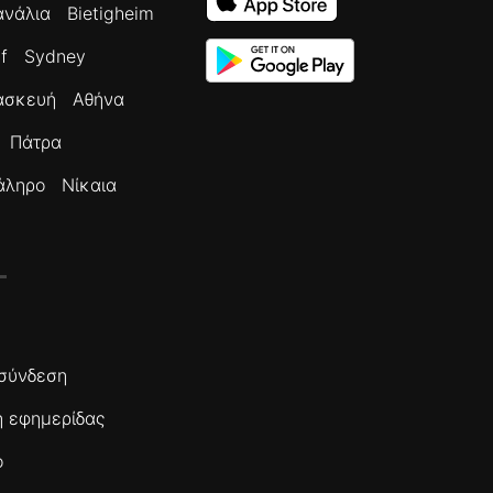
ανάλια
Bietigheim
f
Sydney
ασκευή
Αθήνα
Πάτρα
άληρο
Νίκαια
σύνδεση
 εφημερίδας
ο