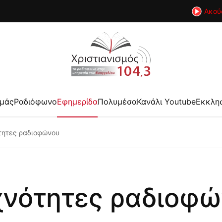
Ακού
εμάς
Ραδιόφωνο
Εφημερίδα
Πολυμέσα
Κανάλι Youtube
Εκκλη
τητες ραδιοφώνου
χνότητες ραδιοφώ