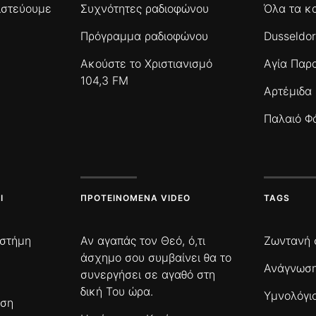
πιστεύουμε
Συχνότητες ραδιοφώνου
Όλα τα κ
Πρόγραμμα ραδιοφώνου
Dusseldor
Ακούστε το Χριστιανισμό
Αγία Παρ
104,3 FM
Αρτέμιδα
Παλαιό Φ
Ι
ΠΡΟΤΕΙΝΌΜΕΝΑ VIDEO
TAGS
ιστήμη
Αν αγαπάς τον Θεό, ό,τι
Ζωντανή 
άσχημο σου συμβαίνει θα το
Ανάγνωση
συνεργήσει σε αγαθό στη
δική Του ώρα.
Υμνολόγι
ωση