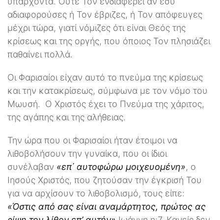
υπάρχοντα. Ούτε Τον ενδιαφέρει αν εσύ
αδιαφορούσες ή Τον έβριζες, ή Τον απόφευγες
μέχρι τώρα, γιατί νόμιζες ότι είναι Θεός της
κρίσεως και της οργής, που όποιος Τον πλησιάζει
παθαίνει πολλά.
Οι Φαρισαίοι είχαν αυτό το πνεύμα της κρίσεως
και την κατακρίσεως, σύμφωνα με τον νόμο του
Μωυσή. Ο Χριστός έχει το Πνεύμα της χάριτος,
της αγάπης και της αλήθειας.
Την ώρα που οι Φαρισαίοι ήταν έτοιμοι να
λιθοβολήσουν την γυναίκα, που οι ίδιοι
συνέλαβαν
«επ΄ αυτοφώρω μοιχευομένη»
, ο
Ιησούς Χριστός, που ζητούσαν την έγκρισή Του
για να αρχίσουν το λιθοβολισμό, τους είπε:
«Όστις από σας είναι αναμάρτητος, πρώτος ας
ρίψη τον λίθον επ’ αυτήν»
Ιωάννη η:7. Κανείς δεν