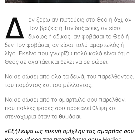
Δ
εν ξέρω αν πιστεύεις στο Θεό ή όχι, αν
Τον βρίζεις ή Τον δοξάζεις, αν είσαι
δίκαιος ή άδικος, αν φοβάσαι το Θεό ή
δεν Τον φοβάσαι, αν είσαι πολύ αμαρτωλός ή
λίγο. Εκείνο που γνωρίζω πολύ καλά είναι ότι ο
Θεός σε αγαπάει και θέλει να σε σώσει.
Να σε σώσει από όλα τα δεινά, του παρελθόντος,
του παρόντος και του μέλλοντος.
Να σε σώσει από το αμαρτωλό σου παρελθόν,
που πολλές φορές σου προκαλεί θλίψη και
στεναχώρια όταν το θυμάσαι.
«Εξήλειψα ως πυκνή ομίχλην τας αμαρτίας σου
και ως νέφος τας παραβάσεις σου»
Ησαΐας