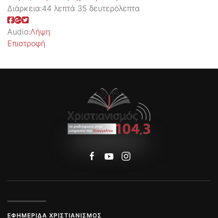
Διάρκεια:
44 λεπτά 35 δευτερόλεπτα
Audio:
Λήψη
Επιστροφή
ΕΦΗΜΕΡΊΔΑ ΧΡΙΣΤΙΑΝΙΣΜΌΣ