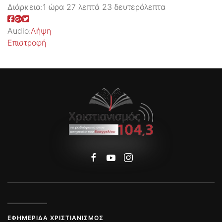
Διάρκεια:
1 ώρα 27 λεπτά 23 δευτερόλεπτα
Audio:
Λήψη
Επιστροφή
ΕΦΗΜΕΡΊΔΑ ΧΡΙΣΤΙΑΝΙΣΜΌΣ