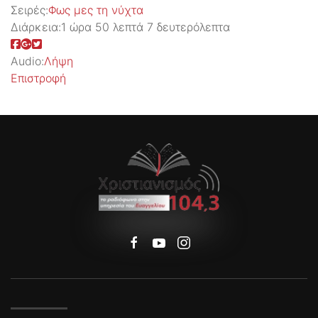
Σειρές:
Φως μες τη νύχτα
Διάρκεια:
1 ώρα 50 λεπτά 7 δευτερόλεπτα
Audio:
Λήψη
Επιστροφή