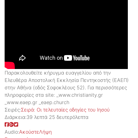
Παρακολουθείτε κήρυγμα ευαγγελίου από την
Ελευθέρα Αποστολική Εκκλησία Πεντηκοστής (ΕΑΕΠ)
στην Αθήνα (οδός Σοφοκλέους 52). Για περισσότερες
πληροφορίες στα site: _www.christianity.gr
_www.eaep.gr _eaep.church
Σειρές:
Σειρά: Οι τελευταίες οδηγίες του Ιησού
Διάρκεια:
39 λεπτά 25 δευτερόλεπτα
Audio:
Ακούστε
Λήψη