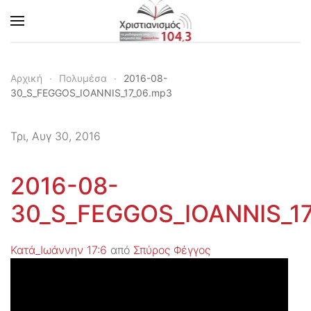
Skip to main content
Αρχική
Πολυμέσα
2016-08-
30_S_FEGGOS_IOANNIS_17_06.mp3
Τρι, Αυγ 30, 2016
2016-08-
30_S_FEGGOS_IOANNIS_1
Κατά_Ιωάννην 17:6
από
Σπύρος Φέγγος