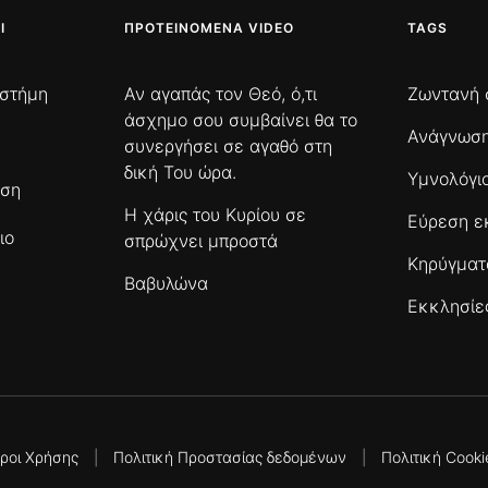
Ι
ΠΡΟΤΕΙΝΌΜΕΝΑ VIDEO
TAGS
ιστήμη
Αν αγαπάς τον Θεό, ό,τι
Ζωντανή 
άσχημο σου συμβαίνει θα το
Ανάγνωση
συνεργήσει σε αγαθό στη
δική Του ώρα.
Υμνολόγι
ωση
Η χάρις του Κυρίου σε
Εύρεση ε
ιο
σπρώχνει μπροστά
Κηρύγμα
Βαβυλώνα
Εκκλησίε
ροι Χρήσης
|
Πολιτική Προστασίας δεδομένων
|
Πολιτική Cooki