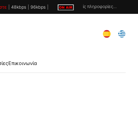
Χωρίς πληροφορίες...
στε
|
48kbps
|
96kbps
|
σίες
Επικοινωνία