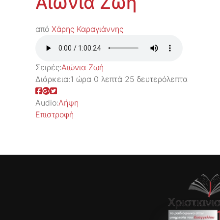
Αιώνια Ζωή
από
Χάρης Καραγιάννης
Σειρές:
Αιώνια Ζωή
Διάρκεια:
1 ώρα 0 λεπτά 25 δευτερόλεπτα
Audio:
Λήψη
Επιστροφή