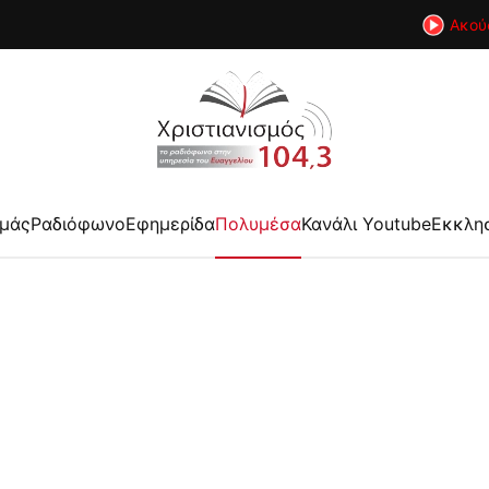
Ακού
εμάς
Ραδιόφωνο
Εφημερίδα
Πολυμέσα
Κανάλι Youtube
Εκκλη