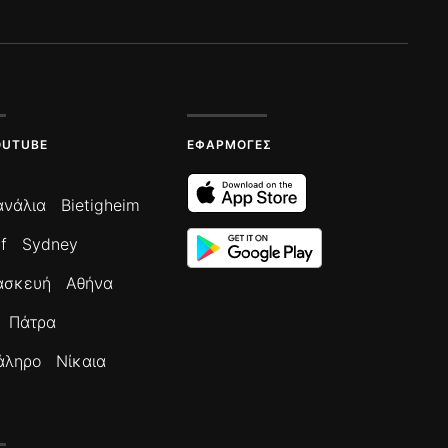
OUTUBE
ΕΦΑΡΜΟΓΈΣ
ανάλια
Bietigheim
f
Sydney
ασκευή
Αθήνα
Πάτρα
άληρο
Νίκαια