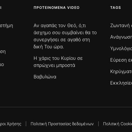
Ι
ΠΡΟΤΕΙΝΌΜΕΝΑ VIDEO
TAGS
ιστήμη
Αν αγαπάς τον Θεό, ό,τι
Ζωντανή 
άσχημο σου συμβαίνει θα το
Ανάγνωση
συνεργήσει σε αγαθό στη
δική Του ώρα.
Υμνολόγι
ωση
Η χάρις του Κυρίου σε
Εύρεση ε
ιο
σπρώχνει μπροστά
Κηρύγμα
Βαβυλώνα
Εκκλησίε
ροι Χρήσης
|
Πολιτική Προστασίας δεδομένων
|
Πολιτική Cooki