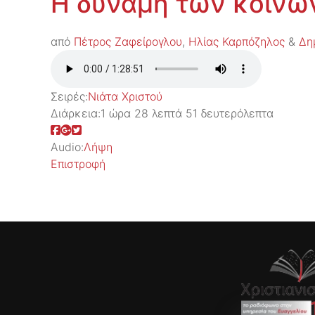
Η δύναμη των κοινω
από
Πέτρος Ζαφείρογλου
,
Ηλίας Καρπόζηλος
&
Δη
Σειρές:
Νιάτα Χριστού
Διάρκεια:
1 ώρα 28 λεπτά 51 δευτερόλεπτα
Audio:
Λήψη
Επιστροφή