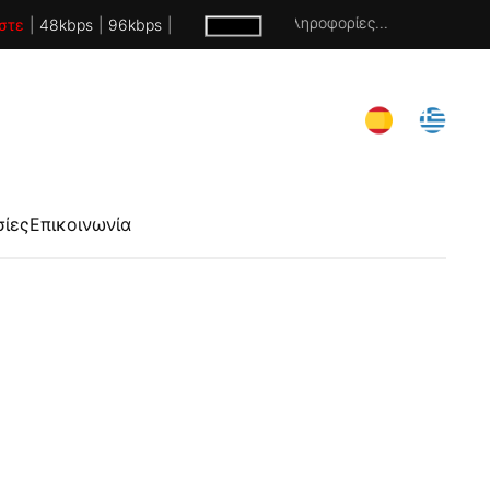
Χωρίς πληροφορίες...
στε
|
48kbps
|
96kbps
|
σίες
Επικοινωνία