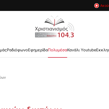
Ακού
εμάς
Ραδιόφωνο
Εφημερίδα
Πολυμέσα
Κανάλι Youtube
Εκκλη
τύων