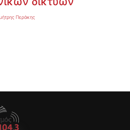
νικών δικτύων
μήτρης Περάκης