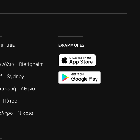
OUTUBE
ΕΦΑΡΜΟΓΈΣ
ανάλια
Bietigheim
f
Sydney
ασκευή
Αθήνα
Πάτρα
άληρο
Νίκαια