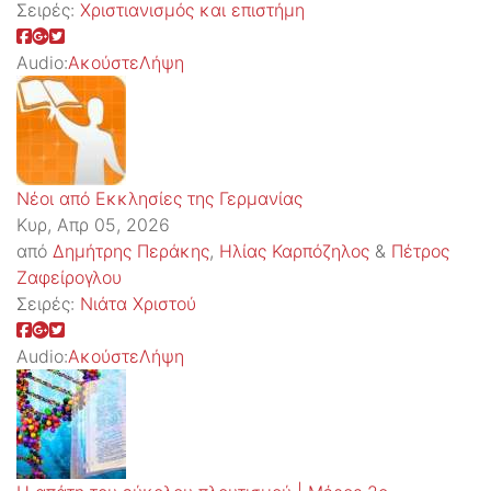
Σειρές:
Χριστιανισμός και επιστήμη
Audio:
Ακούστε
Λήψη
Νέοι από Εκκλησίες της Γερμανίας
Κυρ, Απρ 05, 2026
από
Δημήτρης Περάκης
,
Ηλίας Καρπόζηλος
&
Πέτρος
Ζαφείρογλου
Σειρές:
Νιάτα Χριστού
Audio:
Ακούστε
Λήψη