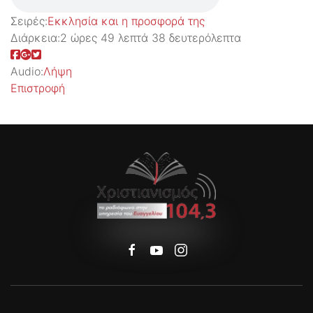
Σειρές:
Εκκλησία και η προσφορά της
Διάρκεια:
2 ώρες 49 λεπτά 38 δευτερόλεπτα
Audio:
Λήψη
Επιστροφή