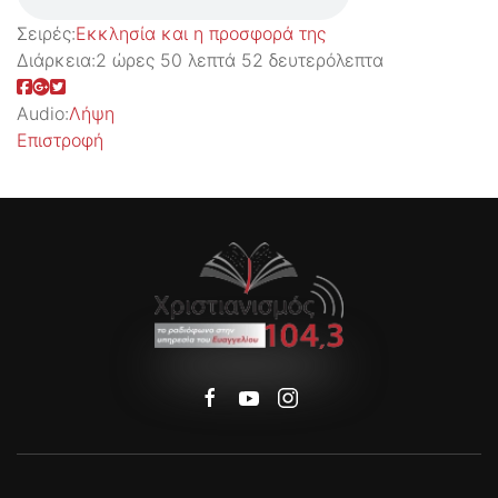
Σειρές:
Εκκλησία και η προσφορά της
Διάρκεια:
2 ώρες 50 λεπτά 52 δευτερόλεπτα
Audio:
Λήψη
Επιστροφή