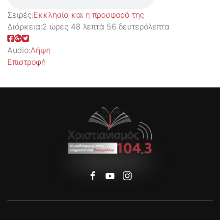
Σειρές:
Εκκλησία και η προσφορά της
Διάρκεια:
2 ώρες 48 λεπτά 56 δευτερόλεπτα
Audio:
Λήψη
Επιστροφή