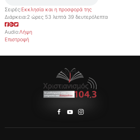
Σειρές:
Εκκλησία και η προσφορά της
Διάρκεια:
2 ώρες 53 λεπτά 39 δευτερόλεπτα
Audio:
Λήψη
Επιστροφή