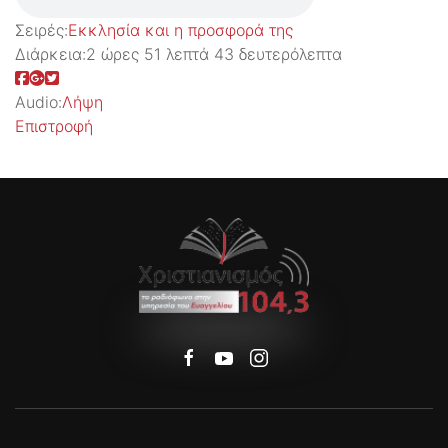
Σειρές:
Εκκλησία και η προσφορά της
Διάρκεια:
2 ώρες 51 λεπτά 43 δευτερόλεπτα
Audio:
Λήψη
Επιστροφή