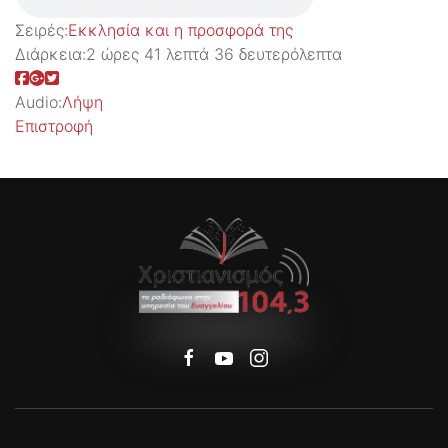
Σειρές:
Εκκλησία και η προσφορά της
Διάρκεια:
2 ώρες 41 λεπτά 36 δευτερόλεπτα
Audio:
Λήψη
Επιστροφή