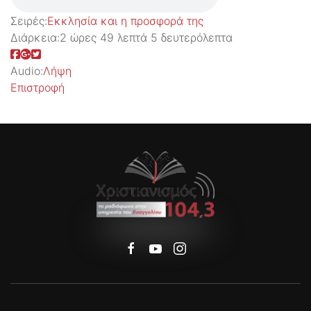
Σειρές:
Εκκλησία και η προσφορά της
Διάρκεια:
2 ώρες 49 λεπτά 5 δευτερόλεπτα
Audio:
Λήψη
Επιστροφή