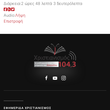
Διάρκεια:
2 ώρες 48 λεπτά 3 δευτερόλεπτα
Audio:
Λήψη
Επιστροφή
ΕΦΗΜΕΡΊΔΑ ΧΡΙΣΤΙΑΝΙΣΜΌΣ