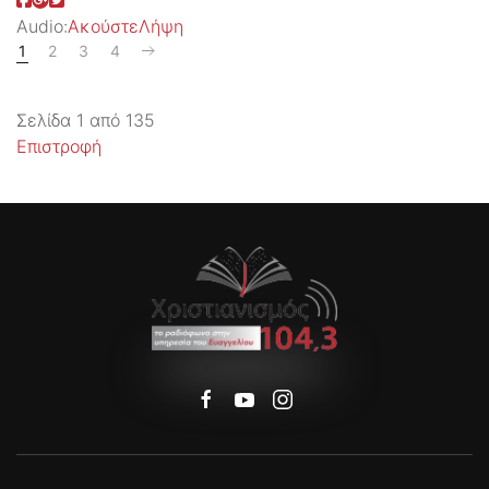
Audio:
Ακούστε
Λήψη
1
2
3
4
Σελίδα 1 από 135
Επιστροφή