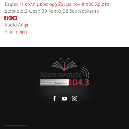
Σειρές:
Η καλή μέρα αρχίζει με τον Ιησού Χριστό
Διάρκεια:
2 ώρες 39 λεπτά 52 δευτερόλεπτα
Audio:
Λήψη
Επιστροφή