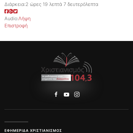
Διάρκεια:
2 ώρες 19 λεπτά 7 δευτερόλεπτα
Audio:
Λήψη
Επιστροφή
ΕΦΗΜΕΡΊΔΑ ΧΡΙΣΤΙΑΝΙΣΜΌΣ